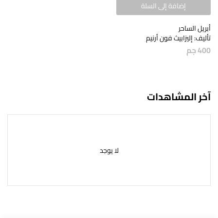
إضافة إلى السلة
أبريل الساحر
تأليف: إليزابيث فون أرنيم
400
جم
آخر المشاهدات
لا يوجد