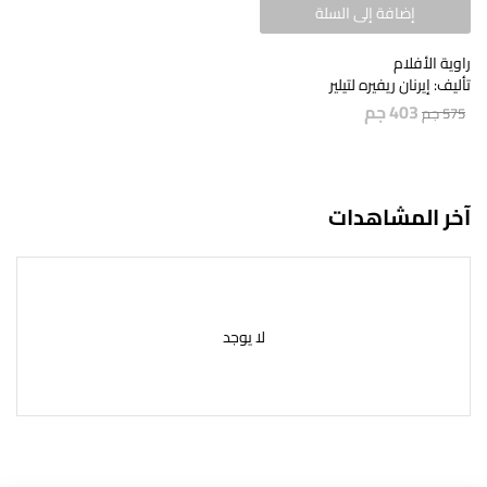
إضافة إلى السلة
راوية الأفلام
تأليف: إيرنان ريفيره لتيلير
403
جم
575
جم
آخر المشاهدات
لا يوجد