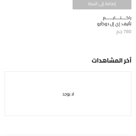
إضافة إلى السلة
راكــــتــــايــــــم
تأليف: إي إل دوكتُرو
780
جم
آخر المشاهدات
لا يوجد