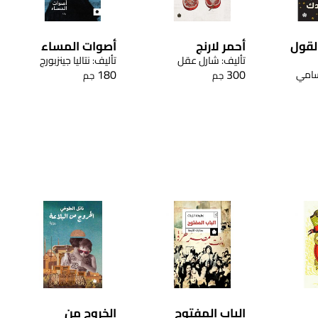
 لقول
أحمر لارنج
أصوات المساء
تأليف: شارل عقل
تأليف: نتاليا جينزبورج
180
300
سامي
جم
جم
الباب المفتوح
الخروج من