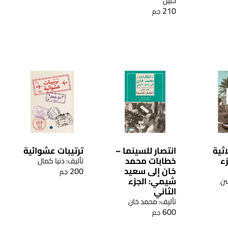
خليل
210
جم
اثية
انتصار للسينما –
ترتيبات عشوائية
ء
خطابات محمد
تأليف: دنيا كمال
خان إلى سعيد
200
جم
شيمي: الجزء
سن
الثاني
تأليف: محمد خان
600
جم