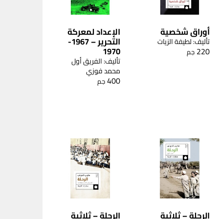
أوراق شخصية
الإعداد لمعركة
التحرير – 1967-
تأليف: لطيفة الزيات
1970
220
جم
تأليف: الفريق أول
محمد فوزي
400
جم
الرحلة – ثلاثية
الرحلة – ثلاثية