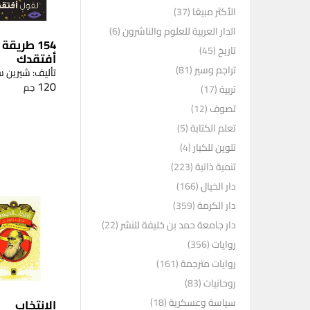
الأكثر مبيعًا
(37)
الدار العربية للعلوم والناشرون
(6)
154 طريقة
تاريخ
(45)
أفتقدك
تراجم وسير
(81)
تأليف: شيرين 
120
جم
تربية
(17)
تصوف
(12)
تعلم الكتابة
(5)
تلوين للكبار
(4)
تنمية ذاتية
(223)
دار الخيال
(166)
دار الكرمة
(359)
دار جامعة حمد بن خليفة للنشر
(22)
روايات
(356)
روايات مترجمة
(161)
روحانيات
(83)
سياسة وعسكرية
(18)
الانتخاب