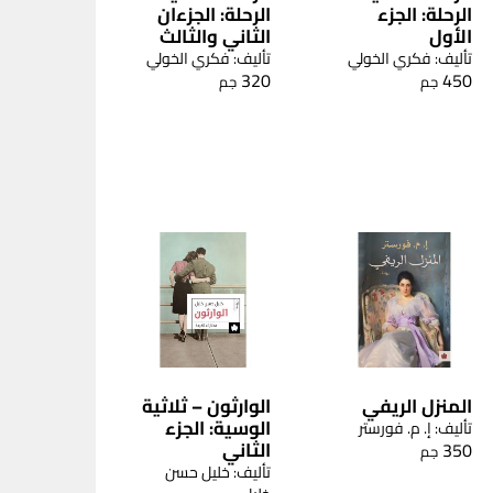
الرحلة: الجزء
الرحلة: الجزءان
الأول
الثاني والثالث
تأليف: فكري الخولي
تأليف: فكري الخولي
320
450
جم
جم
المنزل الريفي
الوارثون – ثلاثية
الوسية: الجزء
تأليف: إ. م. فورستر
الثاني
350
جم
تأليف: خليل حسن