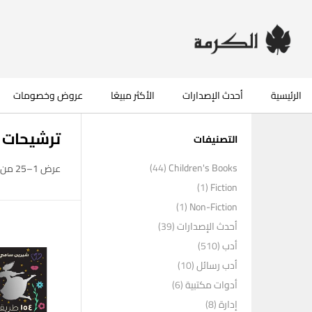
الرئيسية
أحدث الإصدارات
الأكثر مبيعًا
عروض وخصومات
ترشيحات
التصنيفات
(44)
Children's Books
عرض 1–25 من أصل 56 نتيجة
(1)
Fiction
(1)
Non-Fiction
أحدث الإصدارات
(39)
أدب
(510)
أدب رسائل
(10)
أدوات مكتبية
(6)
إدارة
(8)