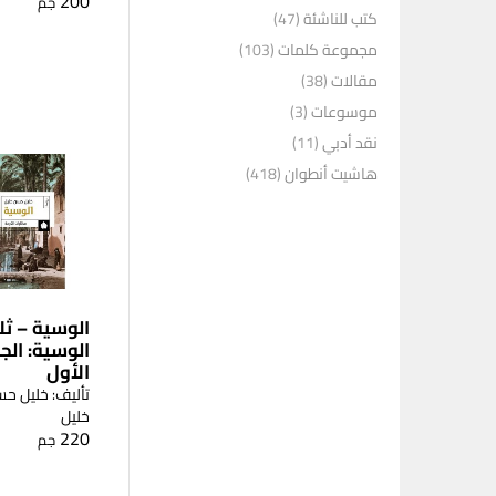
200
جم
كتب للناشئة
(47)
مجموعة كلمات
(103)
مقالات
(38)
موسوعات
(3)
نقد أدبي
(11)
هاشيت أنطوان
(418)
الوسية – ثل
الوسية: الجز
الأول
تأليف: خليل ح
خليل
220
جم