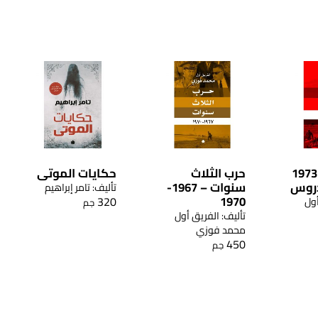
حرب أكتوبر 1973
حرب الثلاث
حكايات الموتى
دروس
سنوات – 1967-
تأليف: تامر إبراهيم
1970
320
أول
جم
تأليف: الفريق أول
محمد فوزي
450
جم