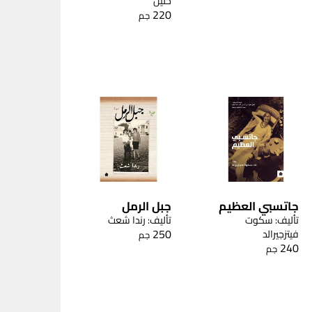
خليل
220
جم
جاتسبي العظيم
جبل الرمل
تأليف: سكوت
تأليف: رندا شعث
250
فيتزجيرالد
جم
240
جم