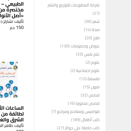
الطبيعي – 
شركة المطبوعات للتوزيع والنشر
مختصرة من
(27)
«أصل الأنوا
تأليف: تشارلز د
شعر
(36)
150
جم
صحة
(14)
طبخ
(20)
عروض وخصومات
(130)
علم نفس
(33)
علوم
(2)
علوم اجتماعية
(2)
فلسفة
(12)
فنون
(15)
قصص
(32)
قصص مصورة
(16)
الساعات الأ
قواميس ومعاجم ومراجع
(7)
لطائفة من أ
الشرق والغ
كتب أطفال
(189)
تأليف: طاهر ال
كتب حاصلة على جوائز
(27)