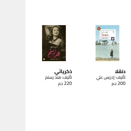
دنقلا
ذكرياتي
تأليف: إدريس علي
تأليف: هند رستم
220
200
جم
جم