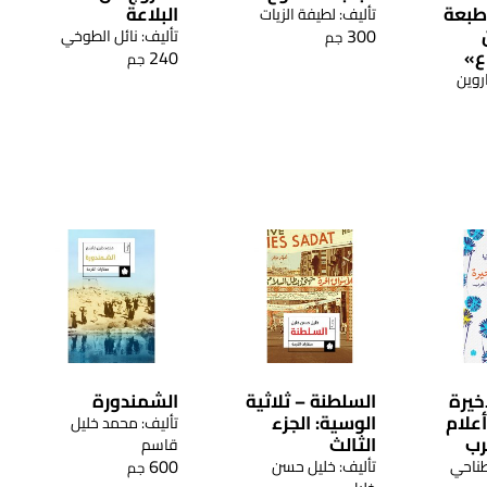
طبعة
البلاعة
تأليف: لطيفة الزيات
300
تأليف: نائل الطوخي
جم
ع»
240
جم
اروين
خيرة
السلطنة – ثلاثية
الشمندورة
علام
الوسية: الجزء
تأليف: محمد خليل
رب
الثالث
قاسم
600
طناحي
تأليف: خليل حسن
جم