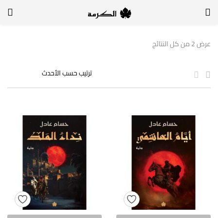
الدخول
التسجيل
عرض ⁦2⁩ من كل النتائج
لتسجيل الدخول, أدخل اسم المستخدم وكلمة السر
تذكر بياناتي
الدخول
لا أذكر كلمة السر