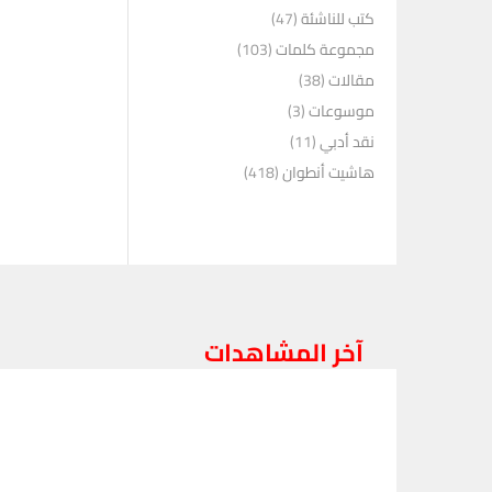
كتب للناشئة
(47)
مجموعة كلمات
(103)
مقالات
(38)
موسوعات
(3)
نقد أدبي
(11)
هاشيت أنطوان
(418)
آخر المشاهدات