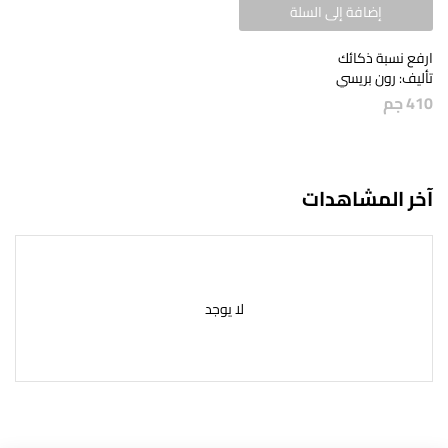
إضافة إلى السلة
ارفع نسبة ذكائك
تأليف: رون بريسي
410
جم
آخر المشاهدات
لا يوجد