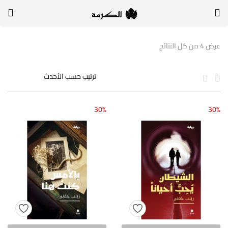
الدخول
التسجيل
عرض ⁦4⁩ من كل النتائج
لتسجيل الدخول, أدخل اسم المستخدم وكلمة السر
30%
30%
تذكر بياناتي
الدخول
لا أذكر كلمة السر