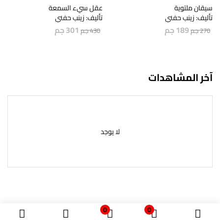
سيقان ملتوية
عقل سيء السمعة
تأليف: زينب حفني
تأليف: زينب حفني
189
جم
301
جم
270
جم
430
جم
آخر المشاهدات
لا يوجد
0
0