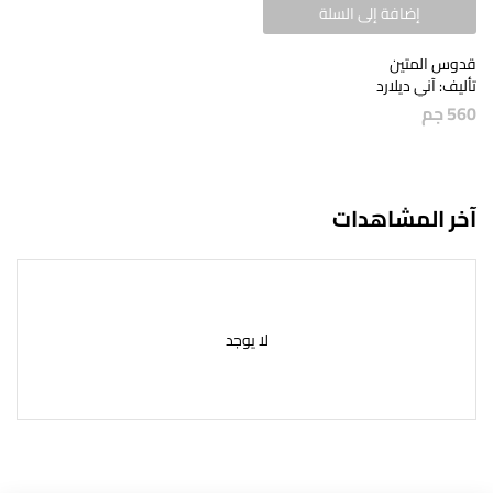
إضافة إلى السلة
قدوس المتين
تأليف: آني ديلارد
560
جم
آخر المشاهدات
لا يوجد