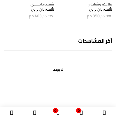
ملائكة وشياطين
شيفرة دافنتشي
تأليف: دان براون
تأليف: دان براون
350
جم
403
جم
500
جم
575
جم
آخر المشاهدات
لا يوجد
0
0