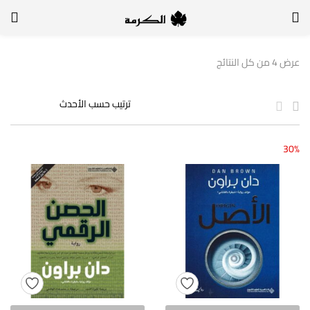
الدخول
التسجيل
عرض ⁦4⁩ من كل النتائج
لتسجيل الدخول, أدخل اسم المستخدم وكلمة السر
30%
تذكر بياناتي
الدخول
لا أذكر كلمة السر