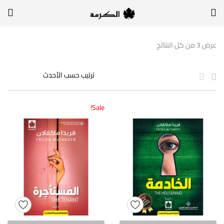
الدخول
التسجيل
عرض ⁦3⁩ من كل النتائج
لتسجيل الدخول, أدخل اسم المستخدم وكلمة السر
Sale!
تذكر بياناتي
الدخول
لا أذكر كلمة السر