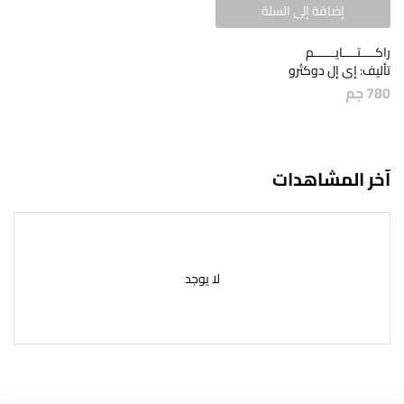
إضافة إلى السلة
راكــــتــــايــــــم
تأليف: إي إل دوكتُرو
780
جم
آخر المشاهدات
لا يوجد