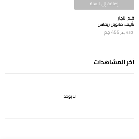
إضافة إلى السلة
قلم النجار
تأليف: مانويل ريفاس
455
جم
650
جم
آخر المشاهدات
لا يوجد