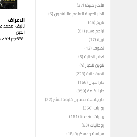
الأكثر مبيعًا
(37)
الدار العربية للعلوم والناشرون
(6)
الاعراف
تاريخ
(45)
تأليف: محمد عل
تراجم وسير
(81)
الدين
259
370
جم
ج
تربية
(17)
تصوف
(12)
تعلم الكتابة
(5)
تلوين للكبار
(4)
تنمية ذاتية
(223)
دار الخيال
(166)
دار الكرمة
(359)
دار جامعة حمد بن خليفة للنشر
(22)
روايات
(356)
روايات مترجمة
(161)
روحانيات
(83)
سياسة وعسكرية
(18)