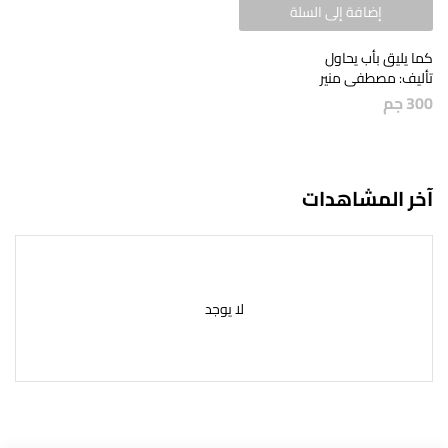
إضافة إلى السلة
كما يليق بأب يحاول
تأليف: مصطفى منير
300
جم
آخر المشاهدات
لا يوجد