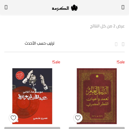
الدخول
التسجيل
عرض ⁦2⁩ من كل النتائج
لتسجيل الدخول, أدخل اسم المستخدم وكلمة السر
Sale!
Sale!
تذكر بياناتي
الدخول
لا أذكر كلمة السر