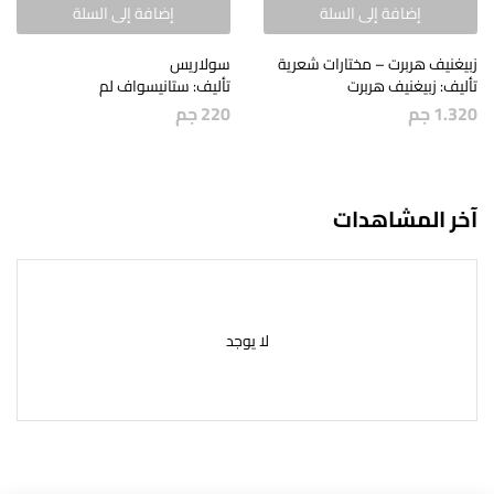
إضافة إلى السلة
إضافة إلى السلة
زبيغنيف هربرت – مختارات شعرية
سولاريس
تأليف: زبيغنيف هربرت
تأليف: ستانيسواف لم
1.320
جم
220
جم
آخر المشاهدات
لا يوجد