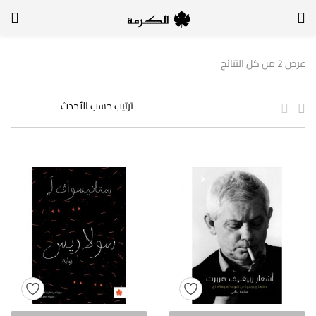
الدخول
التسجيل
عرض ⁦2⁩ من كل النتائج
لتسجيل الدخول, أدخل اسم المستخدم وكلمة السر
تذكر بياناتي
الدخول
لا أذكر كلمة السر