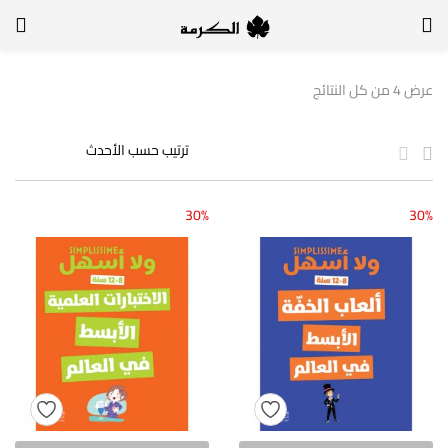
الدخول
التسجيل
عرض ⁦4⁩ من كل النتائج
لتسجيل الدخول, أدخل اسم المستخدم وكلمة السر
30%
30%
تذكر بياناتي
الدخول
لا أذكر كلمة السر