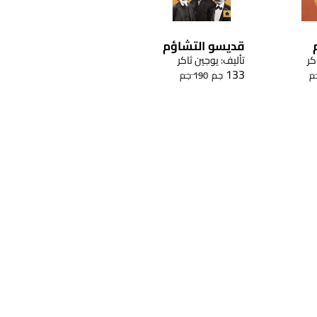
قديسو التشاؤم
كر
تأليف: يوجين ثاكر
133
م
جم
190
جم