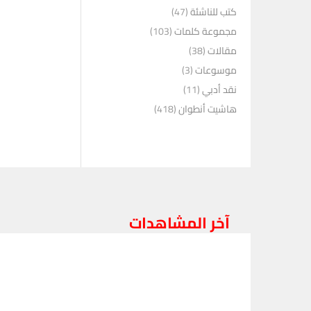
كتب للناشئة
(47)
مجموعة كلمات
(103)
مقالات
(38)
موسوعات
(3)
نقد أدبي
(11)
هاشيت أنطوان
(418)
آخر المشاهدات