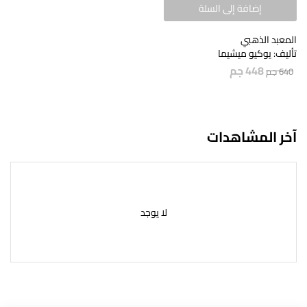
إضافة إلى السلة
المعبد الذهبي
تأليف: يوكيو ميشيما
448
جم
640
جم
آخر المشاهدات
لا يوجد