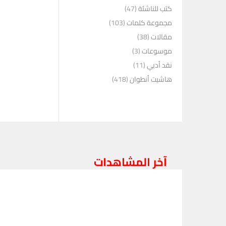
كتب للناشئة
(47)
مجموعة كلمات
(103)
مقالات
(38)
موسوعات
(3)
نقد أدبي
(11)
هاشيت أنطوان
(418)
آخر المشاهدات