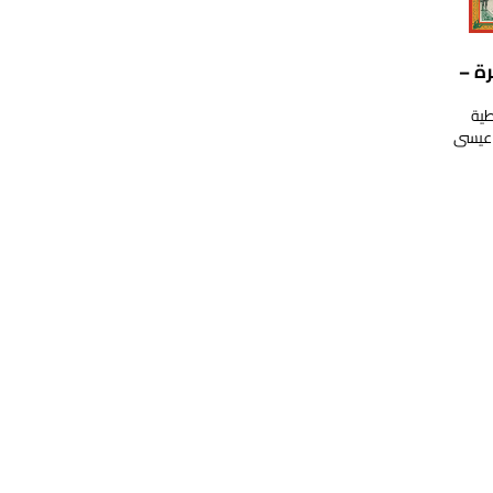
ة –
طية
 عيسى