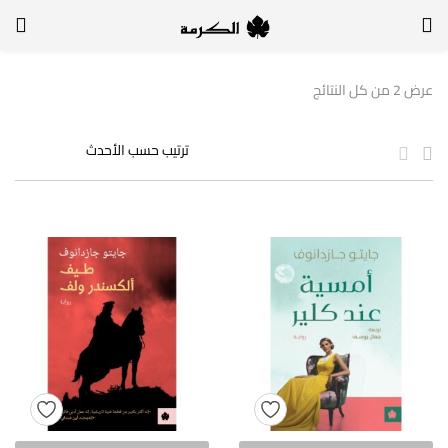
الدخول
التسجيل
عرض ⁦2⁩ من كل النتائج
لتسجيل الدخول, أدخل اسم المستخدم وكلمة السر
تذكر بياناتي
الدخول
لا أذكر كلمة السر