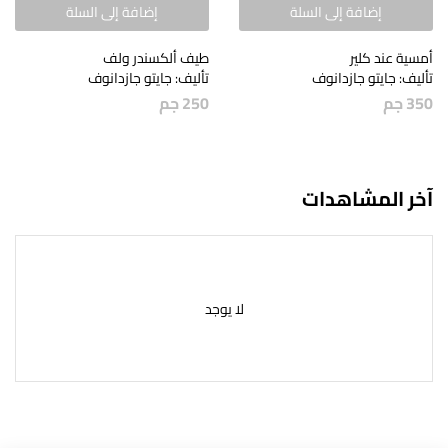
إضافة إلى السلة
إضافة إلى السلة
أمسية عند كلير
طيف ألكسندر ولف
تأليف: جايتو جازدانوف
تأليف: جايتو جازدانوف
350
جم
250
جم
آخر المشاهدات
لا يوجد