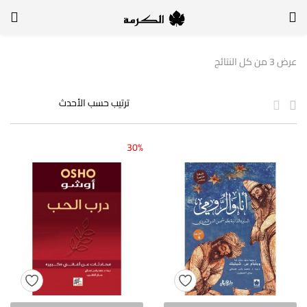
الدخول
التسجيل
عرض ⁦3⁩ من كل النتائج
لتسجيل الدخول, أدخل اسم المستخدم وكلمة السر
30%
تذكر بياناتي
الدخول
لا أذكر كلمة السر