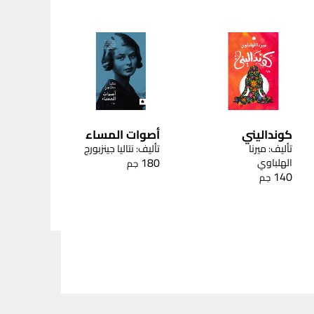
كونداليني
أصوات المساء
تأليف: ميرنا
تأليف: نتاليا جينزبورج
180
الهلباوي
جم
140
جم