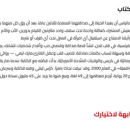
كتاب
اتياس أن يعيدا الحياة إلى صداقتهما الممتدة لثلاثين عامًا، بعد أن رزق كل منهما ب
لعيش المشترك كعائلة واحدة تحت سقف واحد ملتزمين القيام بدورين: الأب والأم
وأيضًا الامتناع عن استقبال أي امرأة في المنزل تحت أي ظرف أو شرط.
الفرنسية، في قلب لندن، تنشأ قصة صداقة وقصص حب، وأقدار شخصيات تتشابك، يجم
اتيّة في باريس والولايات المتّحدة الأميركيّة. بدأت قصّته مع الكتابة عندما صار يق
«ماذا لو كانت واقعيّة» في العام 2000، وقد عرفت نجاحًا باهرًا. كرّس ليفي وقت
ل العالم.
هة لاختيارك