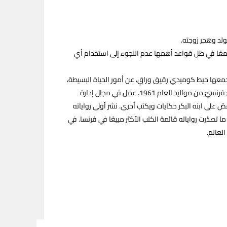
ولد وهجر زوجته.
 معًا في ظل قواعد أهمها عدم اللجوء إلى استخدام أي
عها خيط كوميدي رقيق وراقٍ، عن أمور الحياة البسيطة،
في فلسفة عميقة وسهلة تنساب بكلمات صادقة، لتصيب قلب وعقل القارئ.مارك ليفي — روائيّ فرنسيّ من مواليد العام 1961. عمل في مجال إدارة
صّ على ابنه البكر حكايات ويكتب أخرى. نشر أولى رواياته
ه للكتابة وسرعان ما تصدّرت رواياته قائمة الكتب الأكثر مبيعًا في فرنسا. في