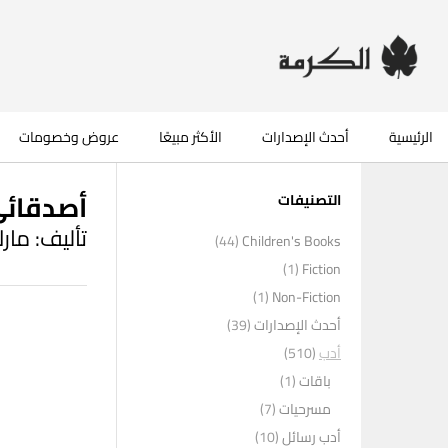
الرئيسية
أحدث الإصدارات
الأكثر مبيعًا
عروض وخصومات
أصدقائي
التصنيفات
تأليف: مار
(44)
Children's Books
(1)
Fiction
(1)
Non-Fiction
أحدث الإصدارات
(39)
أدب
(510)
باقات
(1)
مسرحيات
(7)
أدب رسائل
(10)