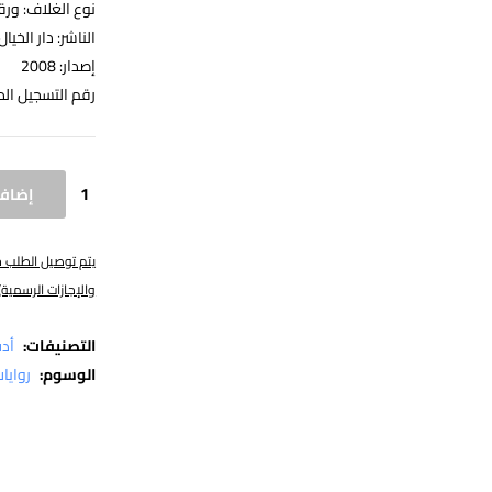
نوع الغلاف: ورق
الناشر: دار الخيال
إصدار: 2008
رقم التسجيل الدولي: 47867
إضافة
والإجازات الرسمية)
التصنيفات:
أد
الوسوم:
روايا