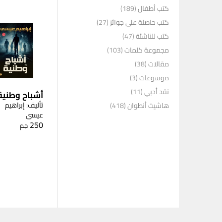
كتب أطفال
(189)
كتب حاصلة على جوائز
(27)
كتب للناشئة
(47)
مجموعة كلمات
(103)
مقالات
(38)
موسوعات
(3)
نقد أدبي
(11)
أشباح وطنية
تأليف: إبراهيم
هاشيت أنطوان
(418)
عيسى
250
جم