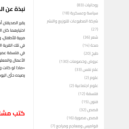
روحانيات
(83)
نبذة عن ال
سياسة وعسكرية
(18)
شركة المطبوعات للتوزيع والنشر
يقرر الصديقان أم
(27)
اختيارهما كان ا
شعر
(36)
مربية للأطفال، 
صحة
(14)
في تلك القرية 
طبخ
(20)
الأعمال والمعلوم
عروض وخصومات
(130)
علم نفس
(33)
رصيده حتّى اليوم 20 رواية، تُرجم معظمها إلى 49 لغة، وبيع منها ما يزيد على 45 مليون نسخة حو
علوم
(2)
علوم اجتماعية
(2)
فلسفة
(12)
فنون
(15)
قصص
(32)
كتب مشاب
قصص مصورة
(16)
قواميس ومعاجم ومراجع
(7)