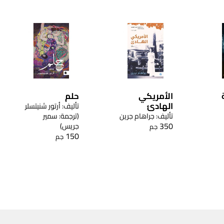
الأمريكي
حلم
الهادئ
تأليف: أرتور شنيتسلر
تأليف: جراهام جرين
(ترجمة: سمير
350
جريس)
جم
150
جم