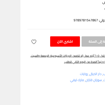
ي
97897815
 إلى السلة
اشتري الآن
يتم توصيل الطلب خلال ٥-٦ أيام عمل (لا تتضمن الإجازات الأسبوعية: الجمعة والسبت،
 و تبدأ المدة من اليوم الثاني للطلب.
ب
دار الخيال
روايات
ت
سوزان قازان
مارك ليفي