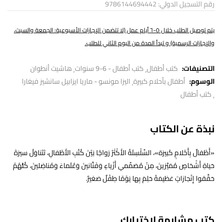
رقم التسجيل الدولي: 9786144694442
يتم توصيل الطلب خلال ٥-٦ أيام عمل (لا تتضمن الإجازات الأسبوعية: الجمعة والسبت،
والإجازات الرسمية) و تبدأ المدة من اليوم الثاني للطلب.
التصنيفات:
كتب أطفال
كتب أطفال - 6-9 سنوات
هاشيت أنطوان
الوسوم:
أطفال بأحلام كبيرة
اليزا مونسو - ماريا ايزابيل سانشيز فيغارا
كتب أطفال
نبذة عن الكتاب
«أَطْفالٌ بِأَحْلامٍ كَبيرَة»، السِّلْسِلَةُ الأَكْثَرُ رَواجًا بَيْنَ كُتُبِ الأَطْفالِ، تَتَناوَلُ سيرَةَ
حَياةِ أَشْخاصٍ مُمَيَّزينَ، مِنْ مُصَمِّمي أَزْياءٍ وَفَنَّانينَ وَعُلَماءَ وَمُناضِلينَ، كُلُّهُمْ
حَقَّقوا إِنْجازاتٍ عَظيمَةً حَلِمَ بِها يَوْمًا طِفْلٌ صَغيرٌ.
كتب مشابهة لاختيارك