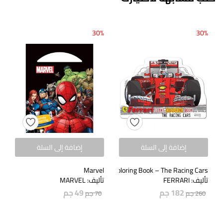
30%
30%
إضافة إلى السلة
إضافة إلى السلة
Ferrari Giant Coloring Book – The Racing Cars
Marvel
تأليف: FERRARI
تأليف: MARVEL
182
جم
49
جم
260
جم
70
جم