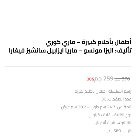
أطفال بأحلام كبيرة – ماري كوري
تأليف: اليزا مونسو – ماريا ايزابيل سانشيز فيغارا
259
جم
370
جم
30%
إسم السلسلة: أطفال بأحلام كبيرة
عدد الصفحات: 36
المقاس: 24.7 سم طول – 20.2 سم عرض
نوع الغلاف: غلاف كرتوني
الناشر: هاشيت أنطوان
الوزن: 360 جم