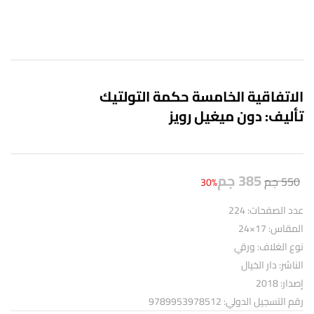
الاتفاقية الخامسة حكمة التولتيك
تأليف: دون ميغيل رويز
385
جم
550
جم
30%
عدد الصفحات: 224
المقاس: 17×24
نوع الغلاف: ورقي
الناشر: دار الخيال
إصدار: 2018
رقم التسجيل الدولي: 9789953978512