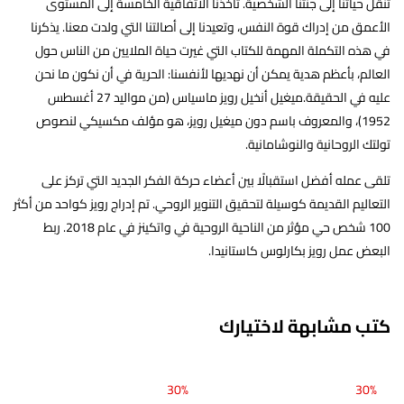
تنقل حياتنا إلى جنتنا الشخصية. تأخذنا الاتفاقية الخامسة إلى المستوى
الأعمق من إدراك قوة النفس، وتعيدنا إلى أصالتنا التي ولدت معنا. يذكرنا
في هذه التكملة المهمة للكتاب التي غيرت حياة الملايين من الناس حول
العالم، بأعظم هدية يمكن أن نهديها لأنفسنا: الحرية في أن نكون ما نحن
عليه في الحقيقة.ميغيل أنخيل رويز ماسياس (من مواليد 27 أغسطس
1952)، والمعروف باسم دون ميغيل رويز، هو مؤلف مكسيكي لنصوص
تولتك الروحانية والنوشامانية.
تلقى عمله أفضل استقبالًا بين أعضاء حركة الفكر الجديد التي تركز على
التعاليم القديمة كوسيلة لتحقيق التنوير الروحي. تم إدراج رويز كواحد من أكثر
100 شخص حي مؤثر من الناحية الروحية في واتكينز في عام 2018. ربط
البعض عمل رويز بكارلوس كاستانيدا.
كتب مشابهة لاختيارك
30%
30%