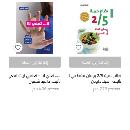
إضافة إلى السلة
إضافة إلى السلة
نظام حمية 2/5 يومان فقط في الاسبوع
لا… تعني لا! – تعلمي ان تدافعي عن
تأليف: انجيلا داودن
تأليف: دافيد شعنين
273
جم
406
جم
390
جم
580
جم