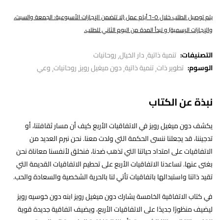
يتم توصيل الطلب خلال ٥-٦ أيام عمل (لا تتضمن الإجازات الأسبوعية: الجمعة والسبت،
والإجازات الرسمية) و تبدأ المدة من اليوم الثاني للطلب.
التصنيفات:
تنمية ذاتية
دار الخيال
روحانيات
الوسوم:
تطوير ذات
تنمية ذاتية
دون ميغيل رويز
روحانيات
وعي
نبذة عن الكتاب
يكشف دون ميغيل رويز في الاتفاقيات الأربع كيف أن مسار ثقافتنا، أو
تدجيننا، قد يجعلنا ننسى الحكمة التي ولدت معنا. نحن نبرم العديد من
الاتفاقيات على امتداد حياتنا التي تذهب ضدنا، فنخلق لأنفسنا معاناة نحن
بغنى عنها. تساعدنا الاتفاقيات الأربع على تحطيم الاتفاقيات القديمة التي
تقيد ذاتنا واستبدالها باتفاقيات تأتي لنا بالحرية الشخصية والسعادة والحب.
في كتاب الاتفاقية الخامسة يشارك دون ميغيل رويز ابنه دون خوسيه رويز
ليضيف منظورًا جديدًا على الاتفاقيات الأربع، ويضيف اتفاقية جديدة قوية