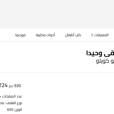
التصنيفات
كتب أطفال
أدوات مكتبية
موزعينا
بقى وحيدا
لو كويلو
224
320
جم
عدد الصفحات: 484
نوع الغلاف: عا
الوزن: 650