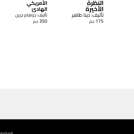
النظرة
الأمريكي
الأخيرة
الهادئ
تأليف: دينا طاهر
تأليف: جراهام جرين
350
175
جم
جم
المكتبة 