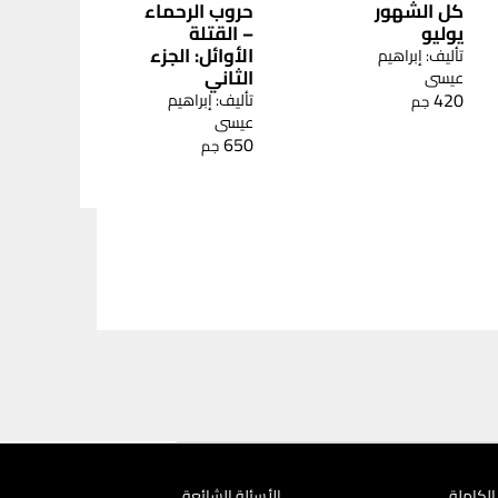
كل الشهور
حروب الرحماء
يوليو
– القتلة
الأوائل: الجزء
تأليف: إبراهيم
الثاني
عيسى
420
تأليف: إبراهيم
جم
عيسى
650
جم
الكاملة
الأسئلة الشائعة