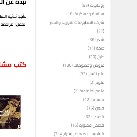
نبذة عن ال
روحانيات
(83)
سياسة وعسكرية
(18)
تتأجج ثلاثية ال
شركة المطبوعات للتوزيع والنشر
الخفايا. مراجعة 
(27)
شعر
(36)
صحة
(14)
طبخ
(20)
كتب مشاب
عروض وخصومات
(130)
علم نفس
(33)
علوم
(2)
علوم اجتماعية
(2)
فلسفة
(12)
فنون
(15)
قصص
(32)
قصص مصورة
(16)
قواميس ومعاجم ومراجع
(7)