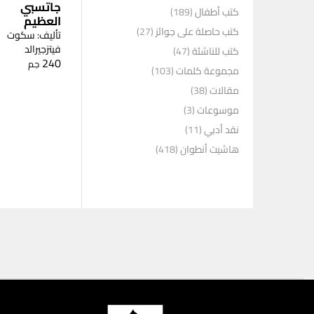
جاتسبي
كتب أطفال
(189)
العظيم
كتب حاصلة على جوائز
(27)
تأليف: سكوت
فيتزجيرالد
كتب للناشئة
(47)
240
جم
مجموعة كلمات
(103)
مقالات
(38)
موسوعات
(3)
نقد أدبي
(11)
هاشيت أنطوان
(418)