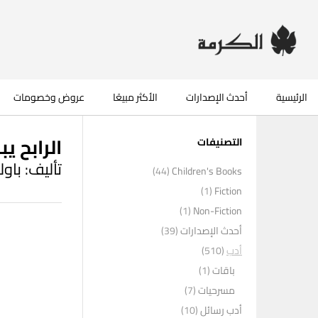
الرئيسية
أحدث الإصدارات
الأكثر مبيعًا
عروض وخصومات
الرابح ي
التصنيفات
تأليف: باو
(44)
Children's Books
(1)
Fiction
(1)
Non-Fiction
أحدث الإصدارات
(39)
أدب
(510)
باقات
(1)
مسرحيات
(7)
أدب رسائل
(10)