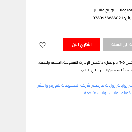
مطبوعات للتوزيع والنشر
97899538
 إلى السلة
اشتري الآن
يتم توصيل الطلب خلال ٥-٦ أيام عمل (لا تتضمن الإجازات الأسبوعية: الجمعة والسبت،
 و تبدأ المدة من اليوم الثاني للطلب.
ب
روايات
روايات مترجمة
شركة المطبوعات للتوزيع والنشر
 كويلو
روايات
روايات مترجمة