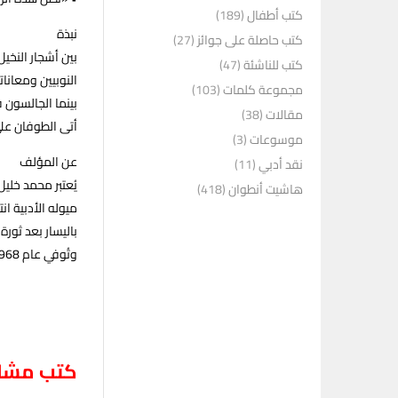
كتب أطفال
(189)
نبذة
كتب حاصلة على جوائز
(27)
بين أشجار النخي
كتب للناشئة
(47)
النوبيين ومعانا
مجموعة كلمات
(103)
بينما الجالسون ف
مقالات
(38)
أتى الطوفان على
موسوعات
(3)
عن المؤلف
نقد أدبي
(11)
هاشيت أنطوان
(418)
وتُوفي عام 1968.
كتب مشاب