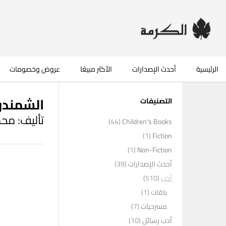
الرئيسية
أحدث الإصدارات
الأكثر مبيعًا
عروض وخصومات
الشمندو
التصنيفات
تأليف: مح
(44)
Children's Books
(1)
Fiction
(1)
Non-Fiction
أحدث الإصدارات
(39)
أدب
(510)
باقات
(1)
مسرحيات
(7)
أدب رسائل
(10)