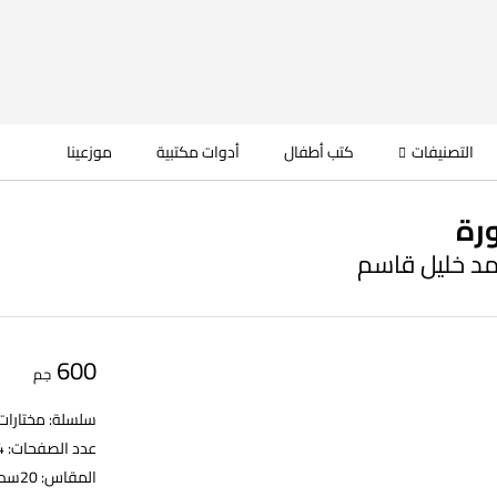
التصنيفات
كتب أطفال
أدوات مكتبية
موزعينا
رة
مد خليل قاسم
600
جم
سلسلة: مختارات
عدد الصفحات: 744
المقاس: 20سم طول – 13سم عرض