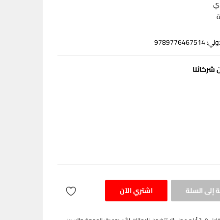
دي
ة
97897764
 شركائنا
 إلى السلة
اشتري الآن