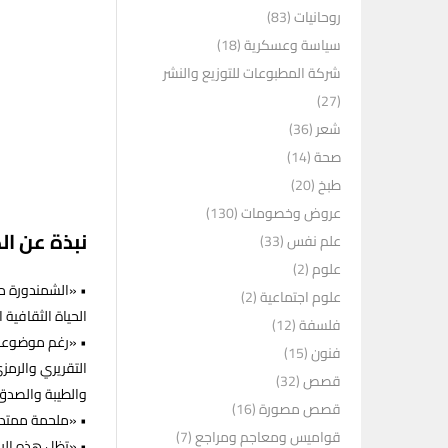
روحانيات
(83)
سياسة وعسكرية
(18)
شركة المطبوعات للتوزيع والنشر
(27)
شعر
(36)
صحة
(14)
طبخ
(20)
عروض وخصومات
(130)
نبذة عن ال
علم نفس
(33)
علوم
(2)
• «الشمندورة من
علوم اجتماعية
(2)
الحياة الثقافية
فلسفة
(12)
• «رغم موضوعها 
فنون
(15)
التقريري والرمزي
قصص
(32)
والطيبة والصدق 
قصص مصورة
(16)
• «ملحمة ممتدة
قواميس ومعاجم ومراجع
(7)
• «تظل هذه الر