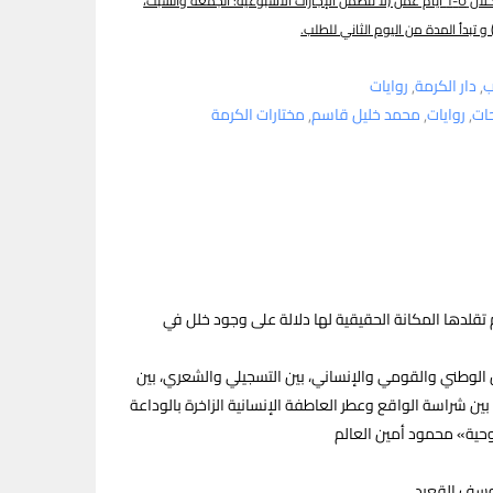
يتم توصيل الطلب خلال ٥-٦ أيام عمل (لا تتضمن الإجازات الأسبوعية: الجمعة والسبت،
 و تبدأ المدة من اليوم الثاني للطلب.
ب
دار الكرمة
روايات
ات
روايات
محمد خليل قاسم
مختارات الكرمة
 تقلدها المكانة الحقيقية لها دلالة على وجود خلل في
 الوطني والقومي والإنساني، بين التسجيلي والشعري، بين
بين شراسة الواقع وعطر العاطفة الإنسانية الزاخرة بالوداعة
وحية» محمود أمين العالم
يوسف القعيد