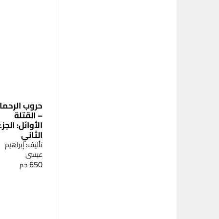
حروب الرحما
– القتلة
الأوائل: الجزء
الثاني
تأليف: إبراهيم
عيسى
650
جم