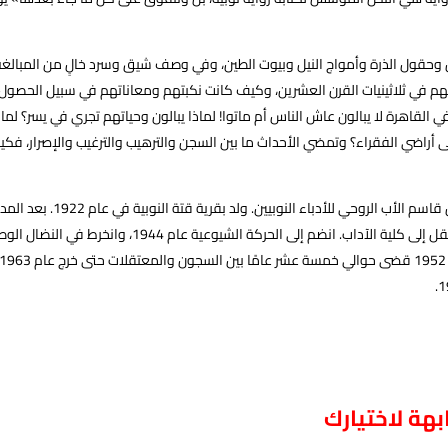
ل وحقول الذرة وأمواج النيل وبيوت الطين، وفي وصف شيق وسرد خالٍ من المبالغة
تهم في ثلاثينيات القرن العشرين، وكيف كانت نكبتهم ومعاناتهم في سبيل الحصو
ي القاهرة لا يبالون عاش الناس أم ماتوا! لماذا يبالون وحياتهم تجري في يسر؟ لماذا
 أراضي الفقراء؟ وتمضي الأحداث ما بين السجن والترهيب والترغيب والإصرار، فكي
يُعتبر محمد خليل قاسم
ميوله الأدبية انتقل إلى كلية الآداب. انضم إ
هة لاختيارك