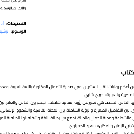
والإجازات الرسمية)
التصنيفات:
أد
الوسوم:
ترشيح
كتاب
 أعظم روايات القرن العشرين، وفي صدارة الأعمال المكتوبة باللغة العربية. وعدم
 المصرية والعربية» خيري شلبي
الخاص المحدد، هي تعبير عن رؤية إنسانية شاملة… تجمع بين الخاص والعام، بين
، بين التفاصيل الصغيرة والرؤية الشاملة، بين المحنة القاسية والشموخ الإنساني، 
والشجاعة ومحبة الجمال والحياة، تجمع بين رصانة اللغة وشفافيتها الصافية الم
 في الزمان والمكان» سعيد الكفراوي
واية هي النص المؤسس لكتابة رواية نوبية، بل وتتفوق على كل ما جاء بعدها» 