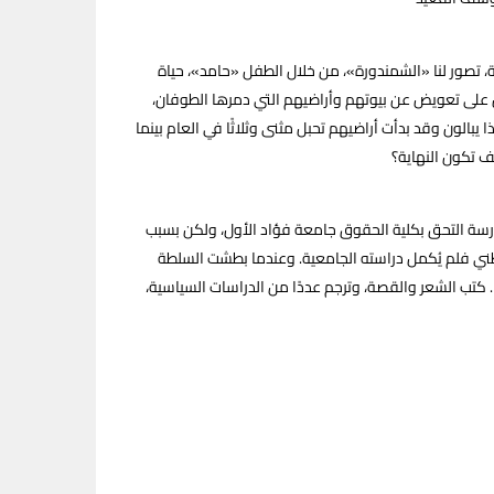
، تصور لنا «الشمندورة»، من خلال الطفل «حامد»، حياة
ل على تعويض عن بيوتهم وأراضيهم التي دمرها الطوفان،
 يبالون وقد بدأت أراضيهم تحبل مثنى وثلاثًا في العام بينما
ف تكون النهاية؟
 الأب الروحي للأدباء النوبيين. ولد بقرية قتة النوبية في عام 1922. بعد المدرسة التحق بكلية الحقوق جامعة فؤاد الأول، ولكن بسبب
لى الحركة الشيوعية عام 1944، وانخرط في النضال الوطني فلم يُكمل دراسته الجامعية. وعندما بطشت السلطة
باليسار بعد ثورة 1952 قضى حوالي خمسة عشر عامًا بين السجون والمعتقلات حتى خرج عام 1963. كتب الشعر والقصة، وترجم عددًا من الدراسات السياسية،