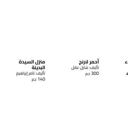
ء
أحمر لارنج
منزل السيدة
البدينة
تأليف: شارل عقل
300
تأليف: تامر إبراهيم
جم
140
جم