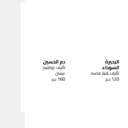
البحيرة
دم الحسين
السوداء
تأليف: إبراهيم
تأليف: هيلا هاسه
عيسى
160
120
جم
جم