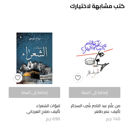
كتب مشابهة لاختيارك
إضافة إلى السلة
إضافة إلى السلة
من علَّم عبد الناصر شُرب السجائر
تنبؤات الشعراء
تأليف: عمر طاهر
تأليف: صلاح العرجاني
140
جم
690
جم