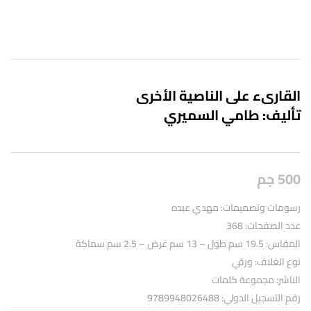
القارىء على الناصية الأخرى
تأليف: طامي السميري
500
جم
رسومات وتصميمات: مهدي عبده
عدد الصفحات: 368
المقاس: 19.5 سم طول – 13 سم عرض – 2.5 سم سماكة
نوع الغلاف: ورقي
الناشر: مجموعة كلمات
رقم التسجيل الدولي: 9789948026488