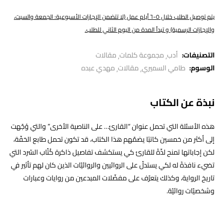
يتم توصيل الطلب خلال ٥-٦ أيام عمل (لا تتضمن الإجازات الأسبوعية: الجمعة والسبت،
والإجازات الرسمية) و تبدأ المدة من اليوم الثاني للطلب.
التصنيفات:
أدب
مجموعة كلمات
مقالات
الوسوم:
طامي السميري
مقالات
مهدي عبده
نبذة عن الكتاب
هذه الأسئلة التي تحمل عنوان “القارئ… على الناصية الأخرى” والتي وُجّهت
إلى أكثر من خمسين كاتبًا يضمّهم هذا الكتاب، قد تكون تحمل طابع الخفّة،
لكن إجاباتها تمنح لذّةً للقارئ كي يستكشف تفاصيل ذاكرة كُتّاب السّرد التي
تضيء نافذةً له لكي يستدلّ على الروائيين والروائيّات الذين كان لهم تأثير في
تاريخ الرواية، وكذلك يتعرّف على مفضّلات المبدعين من روايات وعبارات
وشخصيّات روائيّة.