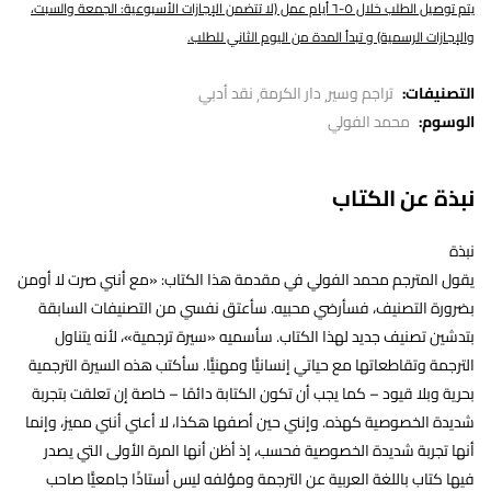
يتم توصيل الطلب خلال ٥-٦ أيام عمل (لا تتضمن الإجازات الأسبوعية: الجمعة والسبت،
والإجازات الرسمية) و تبدأ المدة من اليوم الثاني للطلب.
التصنيفات:
تراجم وسير
دار الكرمة
نقد أدبي
الوسوم:
محمد الفولي
نبذة عن الكتاب
نبذة
يقول المترجم محمد الفولي في مقدمة هذا الكتاب: «مع أنني صرت لا أومن
بضرورة التصنيف، فسأرضي محبيه. سأعتق نفسي من التصنيفات السابقة
بتدشين تصنيف جديد لهذا الكتاب. سأسميه «سيرة ترجمية»، لأنه يتناول
الترجمة وتقاطعاتها مع حياتي إنسانيًّا ومهنيًّا. سأكتب هذه السيرة الترجمية
بحرية وبلا قيود – كما يجب أن تكون الكتابة دائمًا – خاصة إن تعلقت بتجربة
شديدة الخصوصية كهذه. وإنني حين أصفها هكذا، لا أعني أنني مميز، وإنما
أنها تجربة شديدة الخصوصية فحسب، إذ أظن أنها المرة الأولى التي يصدر
فيها كتاب باللغة العربية عن الترجمة ومؤلفه ليس أستاذًا جامعيًّا صاحب