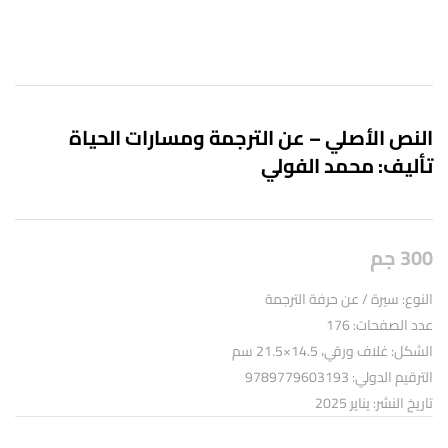
النص الأصلي – عن الترجمة ومسارات الحياة
تأليف: محمد الفولي
300
جم
النوع: سيرة / عن حرفة الترجمة
عدد الصفحات: 176
الشكل: غلاف ورقي، 14.5×21.5 سم
الترقيم الدولي: 9789779603193
تاريخ النشر: يناير 2025