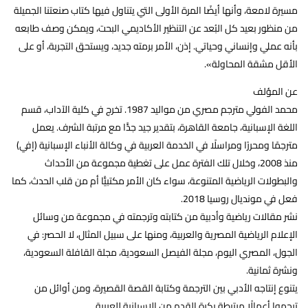
مسيرة لامعة، وأنها أيضًا المرة الأولى التي يتناول فيها كتاب صنعتنا الجميلة
من منظور بعيد كل البُعد عن التنظير الأكاديمي البحت، ويمكن وصف طابعه
بأنه عملي وإنساني وحياتي. إذن، الأمر برمته جديد، ويستحق التجربة، أو على
الأقل مشقة المحاولة».
عن المؤلف
محمد الفولي مترجم مصري من مواليد 1987. تخرج في كلية الآداب، قسم
اللغة الإسبانية، جامعة القاهرة، بتقدير جيد جدًّا مع مرتبة الشرف. يعمل
مترجمًا ومحررًا ومراسلًا في الخدمة العربية في وكالة الأنباء الإسبانية (إفي)
منذ 2008، وخلال تلك الفترة عمل على تغطية مجموعة من الأحداث
والبطولات الرياضية المتنوعة، سواء كان الأمر مكتبيًّا أم من قلب الحدث، كما
فعل في مونديال روسيا 2018.
نشر مقالات رياضية وأدبية من كتابته وترجمته في مجموعة من وسائل
الإعلام الرياضية المصرية والعربية، ومنها على سبيل المثال، لا الحصر: في
الجول، المصري اليوم، مجلة الفيصل السعودية، مجلة القافلة السعودية،
ونشرة ثمانية.
يتنوع إنتاجه الأدبي بين الترجمة وكتابة القصة القصيرة، ومن أوائل من
ترجموا أعمالًا مرتبطة بكرة القدم من الإسبانية للعربية.