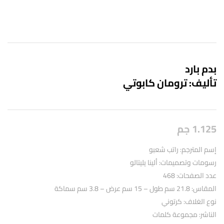
بدم بارد
تأليف: ترومان كابوتي
1.125
جم
إسم المترجم: راتب شعبو
رسومات وتصميمات: ألينا يليتالو
عدد الصفحات: 468
المقاس: 21.8 سم طول – 15 سم عرض – 3.8 سم سماكة
نوع الغلاف: كرتوني
الناشر: مجموعة كلمات