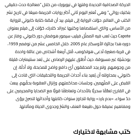
الحركة الصحافية الجديدة وقتها في نيويورك من خلال “معالجة حدث حقيقي
بتكنيك روائي.” وهي تُعتبر اليوم ثاني أكثر روايات الجريمة مبيعًا في تاريخ نشر
الكتب في العالم. حوّلت الرواية إلى فيلم، بيد أن قصّة كتابة كابوتي للرواية
من الأساس، والتي استقصاها وكتبها غيرالد كلارك، حُوّلت إلى فيلم بعنوان
Capote حيث لعب فيه الممثّل فيليب سيمور هوفمان دور كابوتي، وفاز عن
دوره هذا بجائزة الأوسكار عام 2005. خلال الخامس عشر من نوفمبر 1959،
في قرية صغيرة تُدعى هولكومب، قُتل أربعة أشخاص من عائلة واحدة
بوحشيّة غير مسبوقة، حيث أُطلق عليهم الرصاص على بُعد سنتيمترات قليلة
من وجوههم. ولم يجد المحققون أيّ دافع واضح للمذبحة، ولا أدلّة. إن
كابوتي، بمحاولته أن يُعيد بناء أحداث الجريمة والتحقيقات التي قادت إلى
القبض على المتّهمين، وجلسات محاكمتهم، وإنزال العقوبة بحقّهم، يبعث
في القارئ تعلُّقًا سحريًّا بالأحداث وتعاطفًا قويًّا مع الضحايا والمجرمين على
حدّ سواء. «بدم بارد» رواية تتجاوز سنوات كتابتها وأحداثها لتصرخ برؤى
ومفاهيم عميقة حول طبيعة العنف والشرّ وجدوى الحياة ومآلاتها.
كتب مشابهة لاختيارك