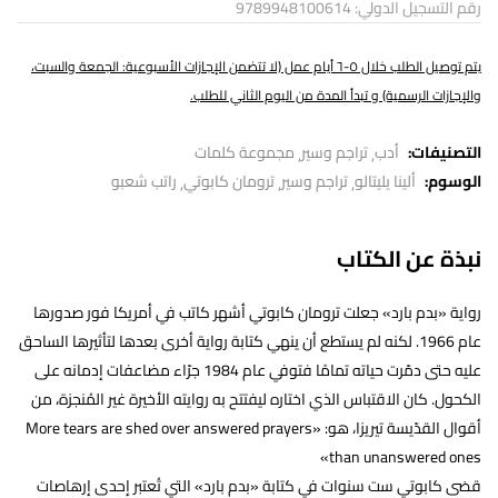
رقم التسجيل الدولي: 9789948100614
يتم توصيل الطلب خلال ٥-٦ أيام عمل (لا تتضمن الإجازات الأسبوعية: الجمعة والسبت،
والإجازات الرسمية) و تبدأ المدة من اليوم الثاني للطلب.
التصنيفات:
أدب
تراجم وسير
مجموعة كلمات
الوسوم:
ألينا يليتالو
تراجم وسير
ترومان كابوتي
راتب شعبو
نبذة عن الكتاب
رواية «بدم بارد» جعلت ترومان كابوتي أشهر كاتب في أمريكا فور صدورها
عام 1966. لكنه لم يستطع أن ينهي كتابة رواية أخرى بعدها لتأثيرها الساحق
عليه حتى دمّرت حياته تمامًا فتوفي عام 1984 جرّاء مضاعفات إدمانه على
الكحول. كان الاقتباس الذي اختاره ليفتتح به روايته الأخيرة غير المُنجزة، من
أقوال القدّيسة تيريزا، هو: «More tears are shed over answered prayers
than unanswered ones»
قضى كابوتي ست سنوات في كتابة «بدم بارد» التي تُعتبر إحدى إرهاصات