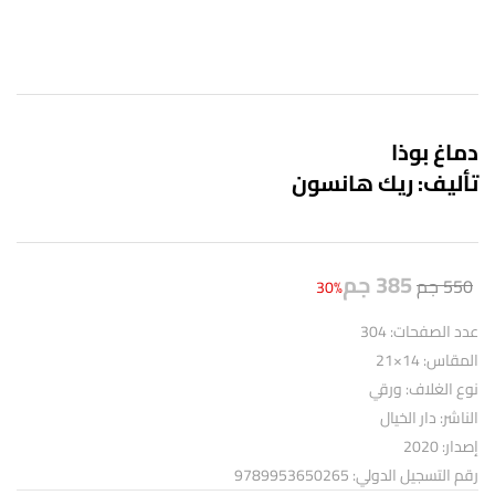
دماغ بوذا
تأليف: ريك هانسون
385
جم
550
جم
30%
عدد الصفحات: 304
المقاس: 14×21
نوع الغلاف: ورقي
الناشر: دار الخيال
إصدار: 2020
رقم التسجيل الدولي: 9789953650265