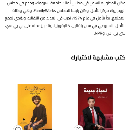
وكان الدكتور هانسون في مجلس أمناء جامعة سبرووك، وخدم في مجلس
الروح روك مركز التأمل، وكان رئيسا للمجلس FamilyWorks، وهي وكالة
المجتمع. بدأ يتأمل في عام 1974، تدرب في العديد من التقاليد، ويؤدي تجمع
التأمل الأسبوعي في سان رافائيل، كاليفورنيا. وقد برز عمله على بي بي سي،
سي بي اس، وNPR.
كتب مشابهة لاختيارك