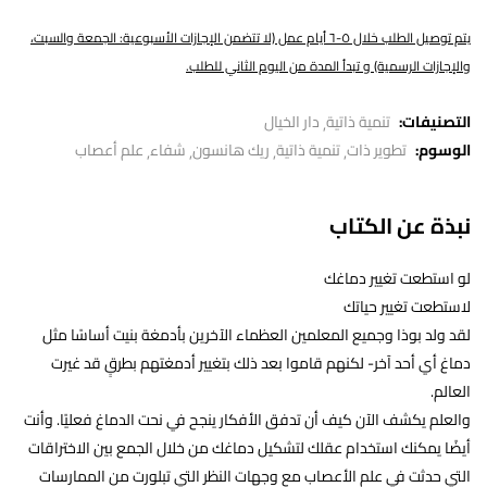
يتم توصيل الطلب خلال ٥-٦ أيام عمل (لا تتضمن الإجازات الأسبوعية: الجمعة والسبت،
والإجازات الرسمية) و تبدأ المدة من اليوم الثاني للطلب.
التصنيفات:
تنمية ذاتية
دار الخيال
الوسوم:
تطوير ذات
تنمية ذاتية
ريك هانسون
شفاء
علم أعصاب
نبذة عن الكتاب
لو استطعت تغيير دماغك
لاستطعت تغيير حياتك
لقد ولد بوذا وجميع المعلمين العظماء الآخرين بأدمغة بنيت أساسًا مثل
دماغ أي أحد آخر- لكنهم قاموا بعد ذلك بتغيير أدمغتهم بطرقٍ قد غيرت
العالم.
والعلم يكشف الآن كيف أن تدفق الأفكار ينجح في نحت الدماغ فعليًا. وأنت
أيضًا يمكنك استخدام عقلك لتشكيل دماغك من خلال الجمع بين الاختراقات
التي حدثت في علم الأعصاب مع وجهات النظر التي تبلورت من الممارسات