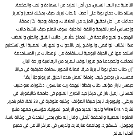
التأملية عبر آلاف السنين، من أجل المزيد من السعادة والحب والحكمة.
يستند كتاب دماغ بوذا على أحدث الأبحاث ليريك كيف يمكنك تحفيز وتعزيز
دماغك من أجل تحقيق المزيد من العلاقات، وحياة روحية أكثر عمقًا،
وإحساس أكبر بالقيمة والثقة الداخلية. سوف تتعلم كيف تنشط حالات
الهدوء والفرح والرحمة في الدماغ بدلًا من حالات القلق والحزن والغضب.
هذا الكتاب الواقعي والواضح يزخر بالأدوات والمهارات العملية التي تستطيع
استخدامها في الحياة اليومية للاستفادة من الإمكانات غير المستخدمة
لدماغك وتجديدها مع مرور الوقت للمزيد من الرفاهية وراحة البال.
“إن كتاب دماغ بوذا لا يرينا طرقًا فعالة لتطوير سعادة حقيقية في حياتنا
فحسب، بل يوضح كيف ولماذا تعمل هذه الطرق فيزيولوجيًا أيضًا”.
جيمس باراز، مؤلف كتاب يقظة البهجة.ريك هانسون، دكتوراه، هو طبيب
نفساني، زميل بارز في مركز جيد الكبرى العلوم في جامعة كاليفورنيا في
بيركلي، ونيويورك تايمز مبيعًا المؤلف. وكتبه متوفرة في 29 لغة، قام بتحرير
نشرة Wise Brain ولديه العديد من البرامج الصوتية. مؤسس معهد منبع
العلوم العصبية والحكمة تأملي، وقال إنه كان يدعى للتحدث في وكالة ناسا،
وجوجل، أكسفورد، وجامعة هارفارد، وتدرس في مراكز التأمل في جميع
أنحاء العالم.