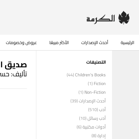
الرئيسية
أحدث الإصدارات
الأكثر مبيعًا
عروض وخصومات
صديق ال
التصنيفات
تأليف: حسن
(44)
Children's Books
(1)
Fiction
(1)
Non-Fiction
أحدث الإصدارات
(39)
أدب
(510)
أدب رسائل
(10)
أدوات مكتبية
(6)
إدارة
(8)