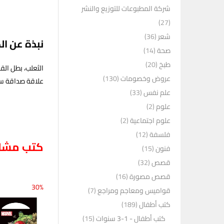
شركة المطبوعات للتوزيع والنشر
(27)
شعر
(36)
نبذة عن ال
صحة
(14)
طبخ
(20)
الثعلب، بطل ال
عروض وخصومات
(130)
علاقة صداقة سلي
علم نفس
(33)
علوم
(2)
علوم اجتماعية
(2)
فلسفة
(12)
كتب مشاب
فنون
(15)
قصص
(32)
قصص مصورة
(16)
30%
قواميس ومعاجم ومراجع
(7)
كتب أطفال
(189)
كتب أطفال - 1-3 سنوات
(15)