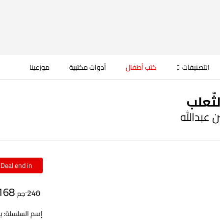
التصنيفات
كتب أطفال
أدوات مكتبية
موزعينا
ثّعلب
 عبدالله
Deal end in:
168
240
جم
إسم السلسلة: بي