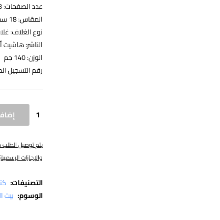
عدد الصفحات: 48
المقاس: 18 سم طول – 18.5 سم عرض
نوع الغلاف: غل
الناشر: هاشيت أ
الوزن: 140 جم
رقم التسجيل الدولي: 65063
إضافة
والإجازات الرسمية)
التصنيفات:
كت
الوسوم:
بيت ا