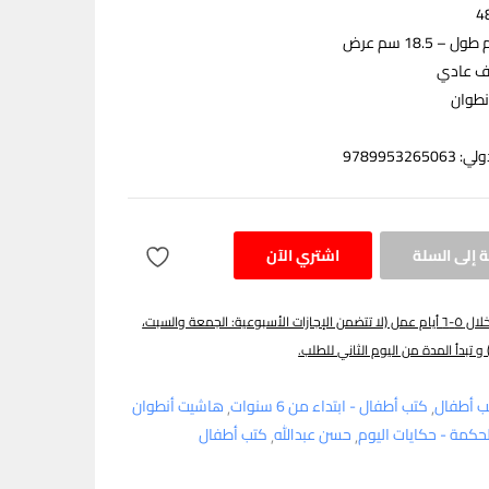
اف عادي
نطوان
97899532
 إلى السلة
اشتري الآن
يتم توصيل الطلب خلال ٥-٦ أيام عمل (لا تتضمن الإجازات الأسبوعية: الجمعة والسبت،
 و تبدأ المدة من اليوم الثاني للطلب.
ب أطفال
كتب أطفال - ابتداء من 6 سنوات
هاشيت أنطوان
لحكمة - حكايات اليوم
حسن عبدالله
كتب أطفال