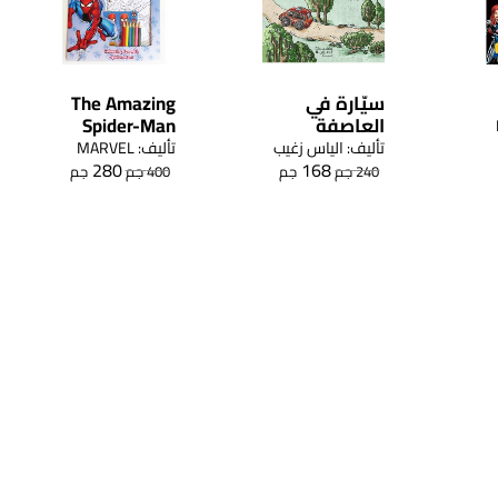
سيّارة في
The Amazing
العاصفة
Spider-Man
تأليف: الياس زغيب
تأليف: MARVEL
280
168
240
جم
جم
400
جم
جم