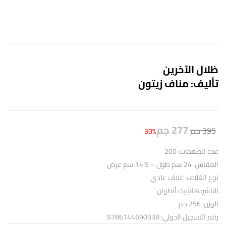
ظلال الآخرين
تأليف: مناف زيتون
277
جم
395
جم
30%
عدد الصفحات: 200
المقاس: 24 سم طول – 14.5 سم عرض
نوع الغلاف: غلاف عادي
الناشر: هاشيت أنطوان
الوزن: 256 جم
رقم التسجيل الدولي: 9786144690338