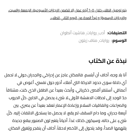
يتم توصيل الطلب خلال ٥-٦ أيام عمل (لا تتضمن الإجازات الأسبوعية: الجمعة والسبت،
والإجازات الرسمية) و تبدأ المدة من اليوم الثاني للطلب.
التصنيفات:
أدب
روايات
هاشيت أنطوان
الوسوم:
روايات
مناف زيتون
نبذة عن الكتاب
أنا بلا وجه، أخاف أن أبتسم، فالمكان عاجز عن إدراكي والجدران حولي لا تحمل
أي دلالة سوى حدود الحركة التي أملك، أدور حول نفسي، أغوص في
أعماقي، أستنفر أقصى ذكرياتي، وأبحث بعيداً عن الطفل الذي كنت، مشتاقاً
حدّ الوجد إلى لحظات الدهشة الأولى.لا شيءَ يحصل في الخارج، كلّ الحروب
والصراعات واتفاقيات السلام وإعادة الإعمار تعقد بعيداً عن بصري. بين
أربعة جدرانٍ، وما دام السقف لم يقع، لا يحصل ما يستحق الالتفات إليه. كلّ
شيءٍ على حاله، وسيكون كذلك غداً. أحياناً يتغير لون الصنبور ببقع جديدة
يلتهمها الصدأ، وقد يتحول إلى الأخضر لاحقاً، أخاف أن ينفجر ويُغرِق المكان،