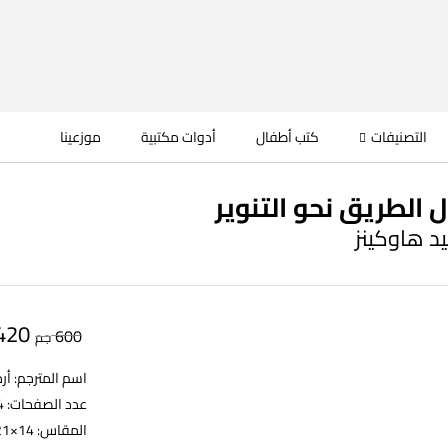
التصنيفات
كتب أطفال
أدوات مكتبية
موزعينا
الطريق نحو التنوير
يد هاوكينز
420
600
جم
اسم المترجم: أر
عدد الصفحات: 224
المقاس: 14×21