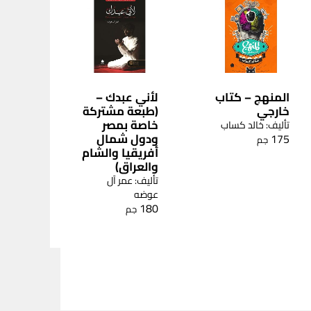
المنهج – كتاب
لأني عبدك –
خارجي
(طبعة مشتركة
خاصة بمصر
تأليف: خالد كساب
ودول شمال
175
جم
أفريقيا والشام
والعراق)
تأليف: عمر آل
عوضه
180
جم