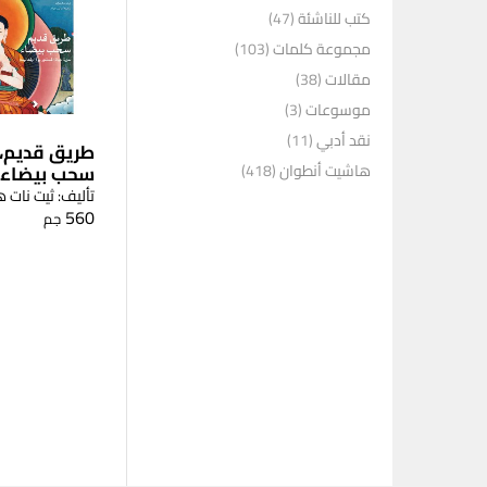
كتب للناشئة
(47)
مجموعة كلمات
(103)
مقالات
(38)
موسوعات
(3)
نقد أدبي
(11)
طريق قديم،
سحب بيضاء
هاشيت أنطوان
(418)
تأليف: ثيت نات ه
560
جم