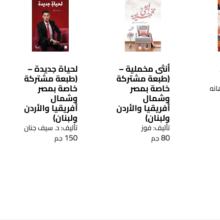
أنثى مخملية –
لحياة جديدة –
(طبعة مشتركة
(طبعة مشتركة
خاصة بمصر
خاصة بمصر
انه
وشمال
وشمال
أفريقيا والأردن
أفريقيا والأردن
ولبنان)
ولبنان)
تأليف: فوز
تأليف: د. سيف جنان
150
80
جم
جم