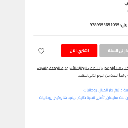
ي
97899536
 إلى السلة
اشتري الآن
يتم توصيل الطلب خلال ٥-٦ أيام عمل (لا تتضمن الإجازات الأسبوعية: الجمعة والسبت،
 و تبدأ المدة من اليوم الثاني للطلب.
ية ذاتية
دار الخيال
روحانيات
ن بنت سليمان
تأمل
تنمية ذاتية
ديفيد هاوكينز
روحانيات