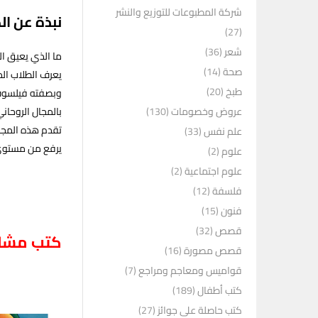
شركة المطبوعات للتوزيع والنشر
نبذة عن ال
(27)
شعر
(36)
ما الذي يعيق ال
صحة
(14)
يعرف الطلاب الذي
طبخ
(20)
وبصفته فيلسوف و
عروض وخصومات
(130)
بالمجال ‏الروحاني
تقدم هذه المجموع
علم نفس
(33)
يرفع من مستوى و
علوم
(2)
علوم اجتماعية
(2)
فلسفة
(12)
فنون
(15)
قصص
(32)
كتب مشاب
قصص مصورة
(16)
قواميس ومعاجم ومراجع
(7)
كتب أطفال
(189)
كتب حاصلة على جوائز
(27)