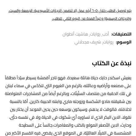
يتم توصيل الطلب خلال ٥-٦ أيام عمل (لا تتضمن الإجازات الأسبوعية: الجمعة والسبت،
والإجازات الرسمية) و تبدأ المدة من اليوم الثاني للطلب.
التصنيفات:
أدب
روايات
هاشيت أنطوان
الوسوم:
روايات
شريف مجدلاني
نبذة عن الكتاب
يعيش اسكندر حايك حياة هانئة سعيدة. فهو تاجر أقمشة يسيطر سيّداً مطلقاً
على مصنعه وأراضيه وعائلته، بالرغم من الغيوم التي تتكدّس في سماء لبنان
في تلك الحقبة من منتصف الستّينّات، وبالرغم أيضاً من المشاجرات المتواصلة
بين شقيقته مادو الشكسة وزوجته ماري وابنته الحبيبة كارين. أمّا بالنسبة
لخلافته، فالوقت لا يدهم، وسيكون بوسعه حين يحين الموعد أن يختار بين
نقولا، الابن البكر الذي لا تساوره أيّ شكوك في الحياة ولا في نفسه حتّى،
وحارث، الابن الأصغر المولع بالكتب والمغامرات.جالساً على السطيحة
المشمسة في الفيلّا العائليّة، في الموقع الذي يقضي فيه القسم الأكبر من