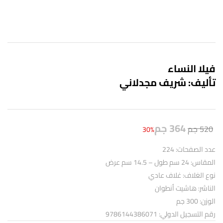
فيلا النساء
تأليف: شريف مجدلاني
364
جم
520
جم
30%
عدد الصفحات: 224
المقاس: 24 سم طول – 14.5 سم عرض
نوع الغلاف: غلاف عادي
الناشر: هاشيت أنطوان
الوزن: 300 جم
رقم التسجيل الدولي: 9786144386071