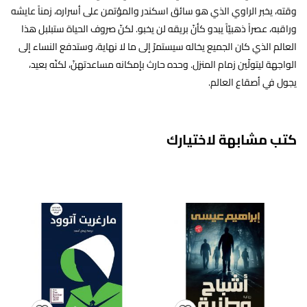
وقته، يخبر الراوي الذي هو سائق اسكندر والمؤتمن على أسراره، زمناً عايشه
وراقبه، عصراً ذهبيّاً يبدو كأنّ بريقه لن يخبو. لكنّ صروف الحياة ستبلبل هذا
العالم الذي كان الجميع يخاله سيستمرّ إلى ما لا نهاية، وستدفع النساء إلى
الواجهة ليتولّين زمام المنزل. وحده حارث بإمكانه مساعدتهنّ، لكنّه بعيد،
يجول في أصقاع العالم.
كتب مشابهة لاختيارك