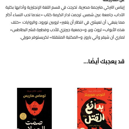
إيناس التركي مترجمة مصرية. تخرجت في قسم اللغة الإنجليزية وآدابها بكلية
الآداب، جامعة عين شمس. ترجمت لدار الكرمة كتاب «عندما تحب النساء أكثر
مما ينبغي: أن تعيشي في انتظار أن يتغير» لروبين نورود، والروايات: «خلف
هذه الأبواب» لروث وير، و«جمعية جيرنزي للأدب وفطيرة قشر البطاطس»
لماري آن شيفر وآني باروز، و«المكتبة المتنقلة» لكريستوفر مورلي.
قد يعجبك أيضًا…