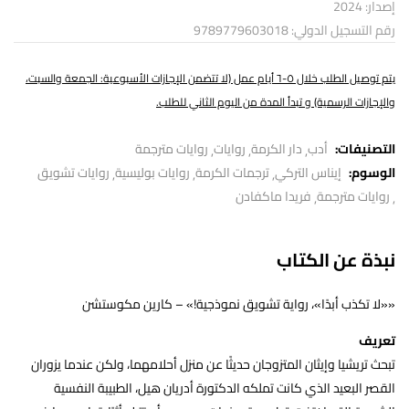
إصدار: 2024
رقم التسجيل الدولي: 9789779603018
يتم توصيل الطلب خلال ٥-٦ أيام عمل (لا تتضمن الإجازات الأسبوعية: الجمعة والسبت،
والإجازات الرسمية) و تبدأ المدة من اليوم الثاني للطلب.
التصنيفات:
أدب
دار الكرمة
روايات
روايات مترجمة
الوسوم:
إيناس التركي
ترجمات الكرمة
روايات بوليسية
روايات تشويق
روايات مترجمة
فريدا ماكفادن
نبذة عن الكتاب
««لا تكذب أبدًا»، رواية تشويق نموذجية!» – كارين مكوستشن
تعريف
تبحث تريشيا وإيثان المتزوجان حديثًا عن منزل أحلامهما، ولكن عندما يزوران
القصر البعيد الذي كانت تملكه الدكتورة أدريان هيل، الطبيبة النفسية