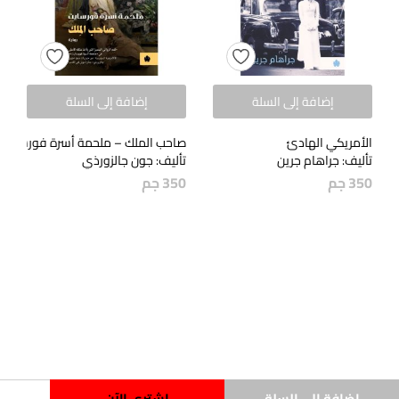
إضافة إلى السلة
إضافة إلى السلة
الأمريكي الهادئ
صاحب الملك – ملحمة أسرة فورسايت
تأليف: جراهام جرين
تأليف: جون جالزورذي
350
جم
350
جم
إضافة إلى السلة
اشتري الآن