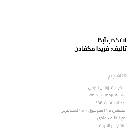
لا تكذب أبدًا
تأليف: فريدا مكفادن
400
جم
المترجمة: إيناس التركي
سلسلة: ترجمات الكرمة
عدد الصفحات :336
المقاس: 14.5سم طول – 21.5سم عرض
نوع الغلاف: عادي
الناشر: دار الكرمة