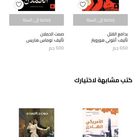
إضافة إلى السلة
إضافة إلى السلة
بدافع القتل
صمت الحملان
تأليف: أنتوني هورويتز
تأليف: توماس هاريس
650
جم
500
جم
كتب مشابهة لاختيارك