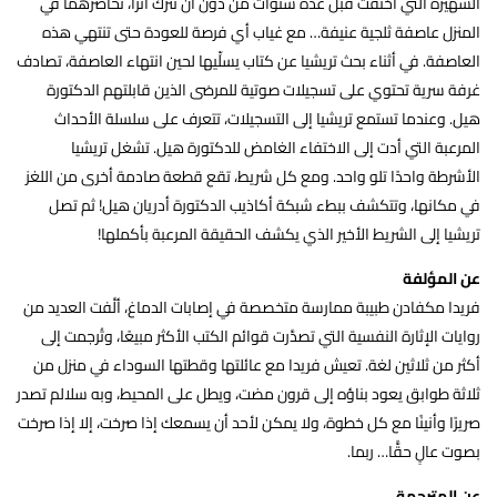
الشهيرة التي اختفت قبل عدة سنوات من دون أن تترك أثرًا، تحاصرهما في
المنزل عاصفة ثلجية عنيفة… مع غياب أي فرصة للعودة حتى تنتهي هذه
العاصفة. في أثناء بحث تريشيا عن كتاب يسلِّيها لحين انتهاء العاصفة، تصادف
غرفة سرية تحتوي على تسجيلات صوتية للمرضى الذين قابلتهم الدكتورة
هيل. وعندما تستمع تريشيا إلى التسجيلات، تتعرف على سلسلة الأحداث
المرعبة التي أدت إلى الاختفاء الغامض للدكتورة هيل. تشغل تريشيا
الأشرطة واحدًا تلو واحد. ومع كل شريط، تقع قطعة صادمة أخرى من اللغز
في مكانها، وتتكشف ببطء شبكة أكاذيب الدكتورة أدريان هيل! ثم تصل
تريشيا إلى الشريط الأخير الذي يكشف الحقيقة المرعبة بأكملها!
عن المؤلفة
فريدا مكفادن طبيبة ممارسة متخصصة في إصابات الدماغ، ألَّفت العديد من
روايات الإثارة النفسية التي تصدَّرت قوائم الكتب الأكثر مبيعًا، وتُرجمت إلى
أكثر من ثلاثين لغة. تعيش فريدا مع عائلتها وقطتها السوداء في منزل من
ثلاثة طوابق يعود بناؤه إلى قرون مضت، ويطل على المحيط، وبه سلالم تصدر
صريرًا وأنينًا مع كل خطوة، ولا يمكن لأحد أن يسمعك إذا صرخت، إلا إذا صرخت
بصوت عالٍ حقًّا… ربما.
عن المترجمة