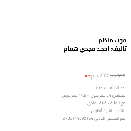
موت منظم
تأليف: أحمد مجدي همام
277
جم
395
جم
30%
عدد الصفحات: 192
المقاس: 24 سم طول – 14.5 سم عرض
نوع الغلاف: غلاف عادي
الناشر: هاشيت أنطوان
رقم التسجيل الدولي:
9786144699164