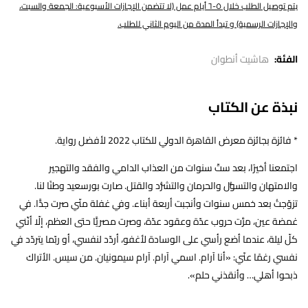
يتم توصيل الطلب خلال ٥-٦ أيام عمل (لا تتضمن الإجازات الأسبوعية: الجمعة والسبت،
والإجازات الرسمية) و تبدأ المدة من اليوم الثاني للطلب.
الفئة:
هاشيت أنطوان
نبذة عن الكتاب
* فائزة بجائزة معرض القاهرة الدولي للكتاب 2022 لأفضل رواية.
اجتمعنا أخيرًا، بعد ستّ سنوات من العذاب الدامي والفقد والتهجير
والامتهان والتسوُّل والحرمان والتشرُّد والقتل. صارت بورسعيد وطنًا لنا.
تزوّجتُ بعد خمس سنوات وأنجبت أربعة أبناء. وفي غفلة منّي صرت جدًّا. في
غمضة عين، مرَّت حروب عدّة وعقود عدّة، وصرت مصريًّا حتى العظم، إلّا أنّني
كلّ ليلة، عندما أضع رأسي على الوسادة لأغفو، أردّد لنفسي، أو ربّما يتردّد في
نفسي رغمًا عنّي: «أنا آرام. اسمي آرام. آرام سيمونيان. من سيس. الأتراك
ذبحوا أهلي… وأنقذني حلم».