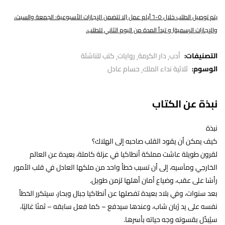
يتم توصيل الطلب خلال ٥-٦ أيام عمل (لا تتضمن الإجازات الأسبوعية: الجمعة والسبت،
والإجازات الرسمية) و تبدأ المدة من اليوم الثاني للطلب.
التصنيفات:
أدب
دار الكرمة
روايات
كتب للناشئة
الوسوم:
ثلاثية نداء الملك
حسام عادل
نبذة عن الكتاب
نبذة
كيف يمكن أن يقود القلب صاحبه إلى الهلاك؟
لقرون طويلة عاشت مملكة أنطاكيا في عزلة كاملة، بعيدة عن العالم
الخارجي ومآسيه، إلى أن تسبب خطأ واحد من ملكها العادل في قلب الأمور
رأسًا على عقب، وضياع أمان أهلها لزمن طويل.
بعد سنوات، وفي بلاد بعيدة تفصلها عن أنطاكيا جبال وبحار، سيتكرر الخطأ
نفسه على يد رُبان شاب، وعندها سيدفع – كما فعل سابقه – ثمنًا غاليًا،
سيُبدِّل بقسوته وجه حياته بأسرها.