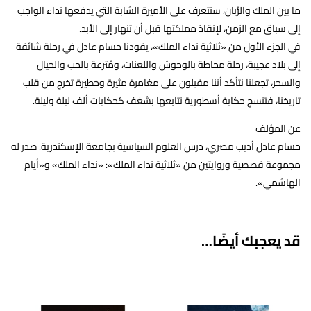
ما بين الملك والرُّبان، سنتعرف على الأميرة الشابة التي يدفعها نداء الواجب
إلى سباق مع الزمن، لإنقاذ مملكتها قبل أن تنهار إلى الأبد.
في الجزء الأول من «ثلاثية نداء الملك»، يقودنا حسام عادل في رحلة شائقة
إلى بلاد عجيبة، رحلة محاطة بالوحوش واللعنات، ومُترعة بالحب والخيال
والسحر، تجعلنا نتأكد أننا مقبلون على مغامرة مثيرة وخطيرة تخرج من قلب
تاريخنا، فتنسج حكاية أسطورية نتابعها بشغف كحكايات ألف ليلة وليلة.
عن المؤلف
حسام عادل أديب مصري، درس العلوم السياسية بجامعة الإسكندرية. صدر له
مجموعة قصصية وروايتين من «ثلاثية نداء الملك»: «نداء الملك» و«أيام
الهاشمي».
قد يعجبك أيضًا…