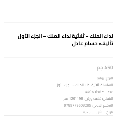
نداء الملك – ثلاثية نداء الملك – الجزء الأول
تأليف: حسام عادل
450
جم
النوع: رواية
السلسلة: ثلاثية نداء الملك – الجزء الأول
عدد الصفحات: 440
الشكل: غلاف ورقي، 198*129 مم
الترقيم الدولي: 9789779603285
تاريخ النشر: يناير 2025