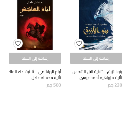
إضافة إلى السلة
إضافة إلى السلة
بنو الأزرق – ثلاثية تلال الشمس – الجزء الثاني
أيام الهاشمي – ثلاثية نداء الملك – الج
تأليف: إبراهيم أحمد عيسى
تأليف: حسام عادل
220
جم
500
جم