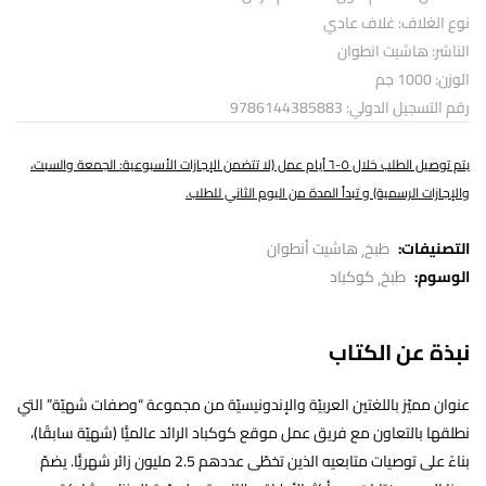
نوع الغلاف: غلاف عادي
الناشر: هاشيت انطوان
الوزن: 1000 جم
رقم التسجيل الدولي: 9786144385883
يتم توصيل الطلب خلال ٥-٦ أيام عمل (لا تتضمن الإجازات الأسبوعية: الجمعة والسبت،
والإجازات الرسمية) و تبدأ المدة من اليوم الثاني للطلب.
التصنيفات:
طبخ
هاشيت أنطوان
الوسوم:
طبخ
كوكباد
نبذة عن الكتاب
عنوان مميّز باللغتين العربيّة والإندونيسيّة من مجموعة “وصفات شهيّة” التي
نطلقها بالتعاون مع فريق عمل موقع كوكباد الرائد عالميًّا (شهيّة سابقًا)،
بناءً على توصيات متابعيه الذين تخطّى عددهم 2.5 مليون زائر شهريًّا. يضمّ