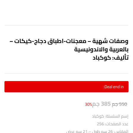
وصفات شهية – معجنات-اطباق دجاج-كيكات –
بالعربية والاندونيسية
تأليف: كوكباد
Deal end in:
385
جم
550
جم
30%
إسم السلسلة: كوكباد
عدد الصفحات: 256
المقاس: 26 سم طول – 21 سم عرض