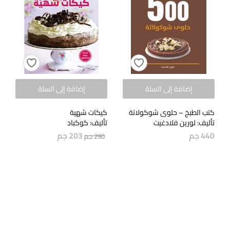
إضافة إلى السلة
إضافة إلى السلة
كتب الطبخ – حلوى شوكولاتة
كيكات شهية
تأليف: لورين فلادغيت
تأليف: كوكباد
440
جم
203
جم
290
جم