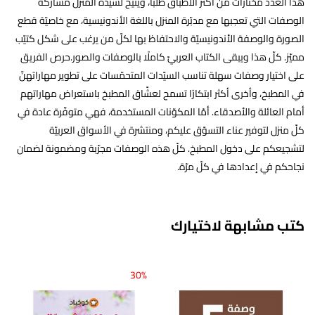
هذا العدد مختارات من أكثر الأطباق طلبًا، ويتيح لسيّدة المنزل مشاركة
الوصفات التي تعجبها مع مدبّرة المنزل باللغة الأندونيسية، مع خاصيّة قطع
الصورة والوصفة الأندونيسيّة والاحتفاظ بها لكلّ من يرغب على شكل كتيّب
مميّز. كلّ هذا ويبقى الكتاب العربيّ كاملًا بالوصفات والصور.حرص الفريق
على اختيار وصفات سهلة تناسب السيّدات المتحمّسات على تطوير مهاراتهنّ
في المطبخ، وأخرى أكثر ابتكارًا تسمح لعشّاق المطبخ باستعراض مهاراتهم
أمام العائلة والأصدقاء. أمّا المكوّنات المستخدمة، فهي متوفّرة عادة في
كلّ منزل لتوفير عناء التسوّق عليكم، ومنتشرة في الأسواق العربيّة
لتشجيعكم على دخول المطبخ. كلّ هذه الوصفات مجرّبة ومضمونة لضمان
نجاحكم في إعدادها في كلّ مرّة.
كتب مشابهة لاختيارك
30%