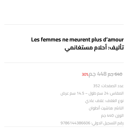
Les femmes ne meurent plus d’amour
تأليف: أحلام مستغانمي
448
جم
640
جم
30%
عدد الصفحات: 352
المقاس: 24 سم طول – 14.5 سم عرض
نوع الغلاف: غلاف عادي
الناشر: هاشيت أنطوان
الوزن: 440 جم
رقم التسجيل الدولي: 9786144386606